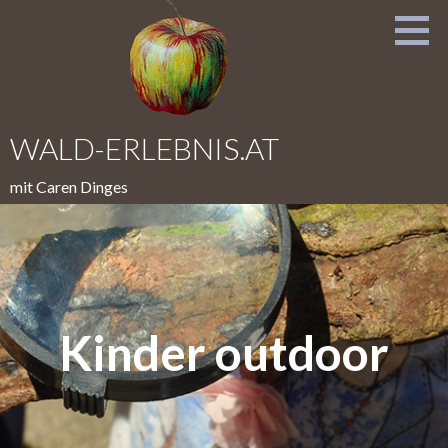
Zum
Inhalt
springen
WALD-ERLEBNIS.AT
mit Caren Dinges
Kinder outdoor