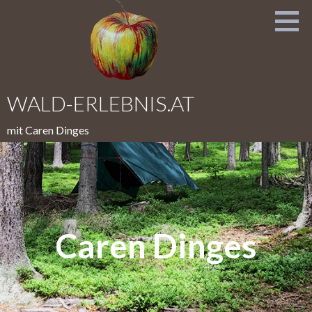
Zum
Inhalt
springen
WALD-ERLEBNIS.AT
mit Caren Dinges
Caren Dinges